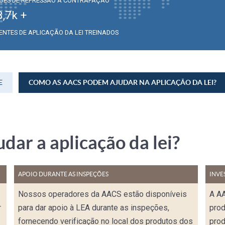
ÕES DE REPRESSÃO À CONTRAFAÇÃO
3,7
k +
ENTES DE APLICAÇÃO DA LEI TREINADOS
E
COMO AS AACS PODEM AJUDAR NA APLICAÇÃO DA LEI?
ar a aplicação da lei?
APOIO DURANTE AS INSPEÇÕES
INVE
Nossos operadores da AACS estão disponíveis
A A
r
para dar apoio à LEA durante as inspeções,
prod
fornecendo verificação no local dos produtos dos
prod