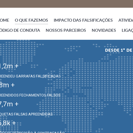
OME
O QUE FAZEMOS
IMPACTO DAS FALSIFICAÇÕES
ATIVID
ÓDIGO DE CONDUTA
NOSSOS PARCEIROS
NOVIDADES
LIGA
DESDE 1º D
1,2
m +
REENDEU GARRAFAS FALSIFICADAS
,8
m +
REENDIDOS FECHAMENTOS FALSOS
7,7
m +
IQUETAS FALSAS APREENDIDAS
6,8
k +