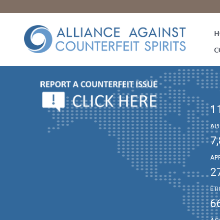
H
C
1
AP
7
AP
2
ET
6