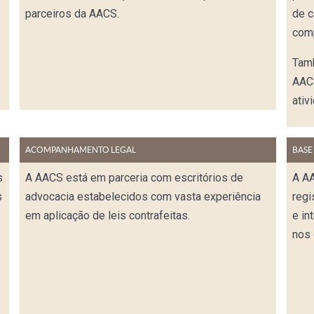
parceiros da AACS.
de 
comp
Tam
AACS
ativ
ACOMPANHAMENTO LEGAL
BASE
s
A AACS está em parceria com escritórios de
A A
s
advocacia estabelecidos com vasta experiência
regi
em aplicação de leis contrafeitas.
e in
nos 