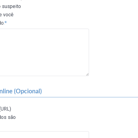
o suspeito
ue você
do
:*
line (Opcional)
(URL)
ados são