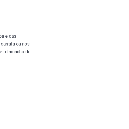
mpa e das
 garrafa ou nos
 e o tamanho do