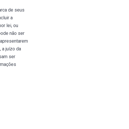
arca de seus
cluir a
r lei, ou
pode não ser
 apresentarem
 a juízo da
ssam ser
ormações