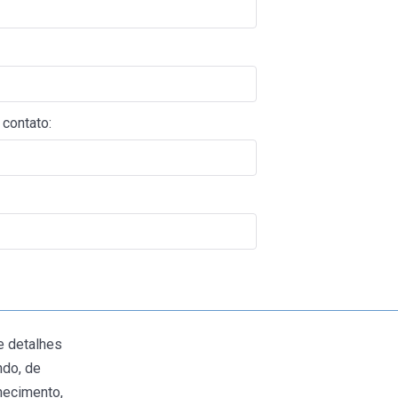
contato:
e detalhes
ndo, de
hecimento,