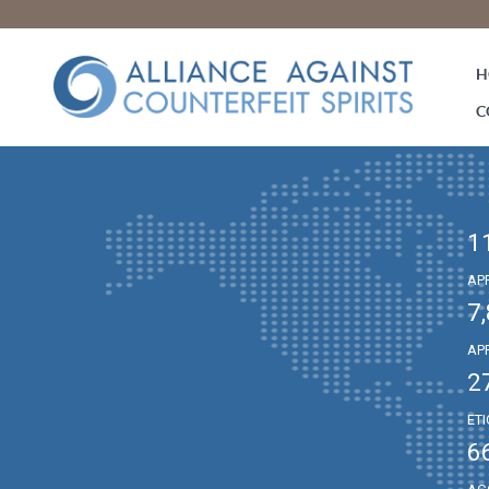
H
C
1
AP
7
AP
2
ET
6