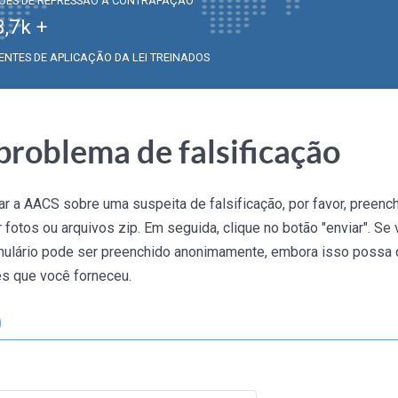
ÕES DE REPRESSÃO À CONTRAFAÇÃO
3,7
k +
ENTES DE APLICAÇÃO DA LEI TREINADOS
problema de falsificação
r a AACS sobre uma suspeita de falsificação, por favor, preench
fotos ou arquivos zip. Em seguida, clique no botão "enviar". Se 
ormulário pode ser preenchido anonimamente, embora isso possa di
es que você forneceu.
)