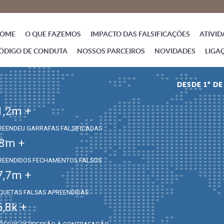
OME
O QUE FAZEMOS
IMPACTO DAS FALSIFICAÇÕES
ATIVID
ÓDIGO DE CONDUTA
NOSSOS PARCEIROS
NOVIDADES
LIGA
DESDE 1º D
1,2
m +
REENDEU GARRAFAS FALSIFICADAS
,8
m +
REENDIDOS FECHAMENTOS FALSOS
7,7
m +
IQUETAS FALSAS APREENDIDAS
6,8
k +