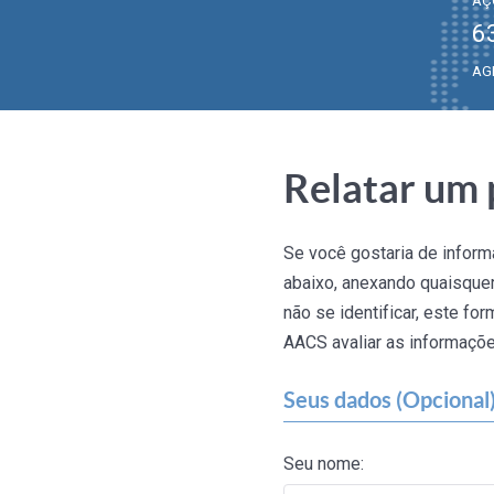
AÇ
6
AG
Relatar um 
Se você gostaria de informa
abaixo, anexando quaisquer 
não se identificar, este f
AACS avaliar as informaçõ
Seus dados (Opcional
Seu nome: