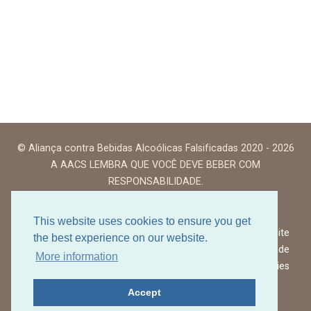
© Aliança contra Bebidas Alcoólicas Falsificadas 2020 - 2026
A AACS LEMBRA QUE VOCÊ DEVE BEBER COM
RESPONSABILIDADE.
This website uses cookies to ensure you get
Termos de uso do site
the best experience on our website.
Política de Privacidade
More information
Política de Cookies
Accept
Voltar ao topo