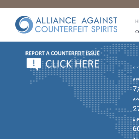
H
C
1
AP
7
AP
2
ET
6