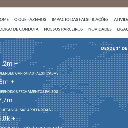
OME
O QUE FAZEMOS
IMPACTO DAS FALSIFICAÇÕES
ATIVID
ÓDIGO DE CONDUTA
NOSSOS PARCEIROS
NOVIDADES
LIGA
DESDE 1º D
1,2
m +
REENDEU GARRAFAS FALSIFICADAS
,8
m +
REENDIDOS FECHAMENTOS FALSOS
7,7
m +
IQUETAS FALSAS APREENDIDAS
6,8
k +